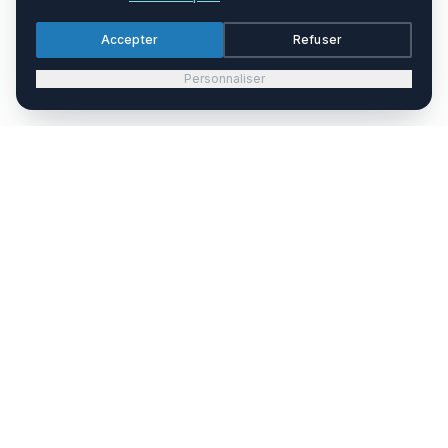
Accepter
Refuser
Personnaliser
Distributeur officiel d'équipements médicaux en Tunisie
depuis 2009. Nous accompagnons les établissements de
santé avec des solutions complètes : fourniture,
installation et maintenance.
15 Rue de l'énergie éolienne
Charguia 1 — Tunis 2035
(+216) 71 808 317