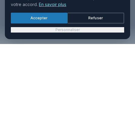
votre accord.
En savoir plus
Accepter
Refuser
Personnaliser
70+
100+
Grossistes
Cliniques
partenaires
partenaires
180+
2000+
Hôpitaux
Pharmacies
équipés
clientes
3000+
Parapharmacies
clientes